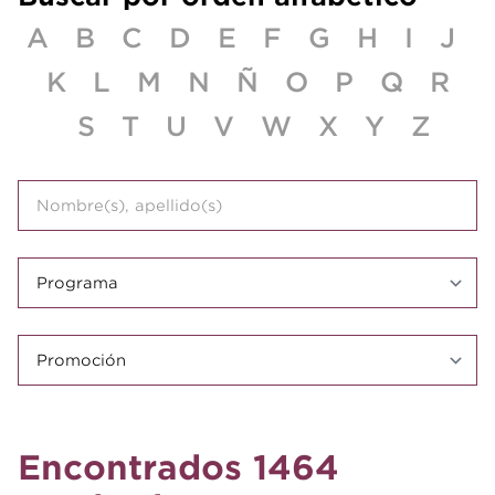
A
B
C
D
E
F
G
H
I
J
K
L
M
N
Ñ
O
P
Q
R
S
T
U
V
W
X
Y
Z
Encontrados 1464